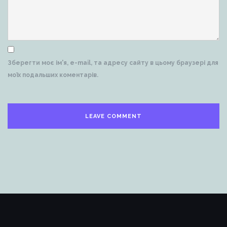
Зберегти моє ім'я, e-mail, та адресу сайту в цьому браузері для
моїх подальших коментарів.