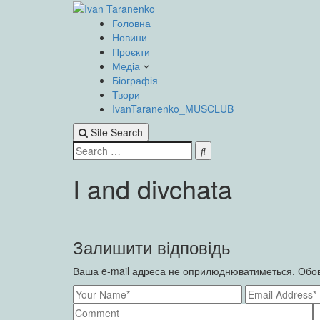
Skip
to
Головна
content
Новини
Проєкти
Медіа
Біографія
Твори
IvanTaranenko_MUSCLUB
Site Search
Search
Search
for:
I and divchata
Залишити відповідь
Ваша e-mail адреса не оприлюднюватиметься.
Обов