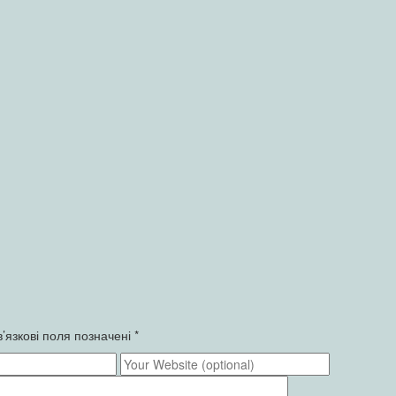
’язкові поля позначені
*