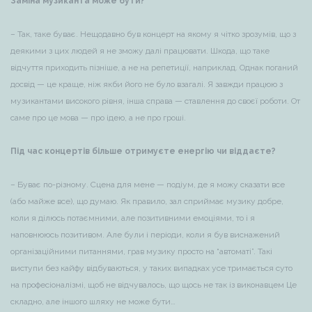
Заміна музиканта може бути?
– Так, таке буває. Нещодавно був концерт на якому я чітко зрозумів, що з
деякими з цих людей я не зможу далі працювати. Шкода, що таке
відчуття приходить пізніше, а не на репетиції, наприклад. Однак поганий
досвід — це краще, ніж якби його не було взагалі. Я завжди працюю з
музикантами високого рівня, інша справа — ставлення до своєї роботи. От
саме про це мова — про ідею, а не про гроші.
Під час концертів більше отримуєте енергію чи віддаєте?
– Буває по-різному. Сцена для мене — подіум, де я можу сказати все
(або майже все), що думаю. Як правило, зал сприймає музику добре,
коли я ділюсь потаємними, але позитивними емоціями, то і я
наповнююсь позитивом. Але були і періоди, коли я був виснажений
організаційними питаннями, грав музику просто на “автоматі”. Такі
виступи без кайфу відбуваються, у таких випадках усе тримається суто
на професіоналізмі, щоб не відчувалось, що щось не так із виконавцем Це
складно, але іншого шляху не може бути…