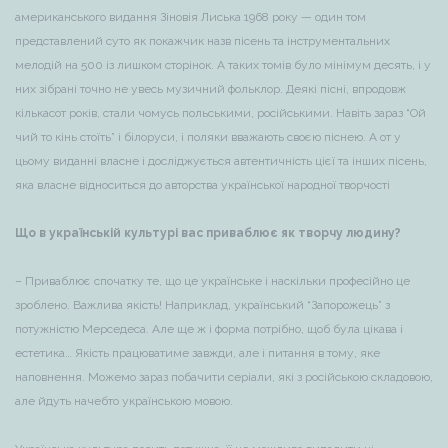
американського видання Зіновія Лиська 1968 року — один том
представлений суто як покажчик назв пісень та інструментальних
мелодій на 500 із лишком сторінок. А таких томів було мінімум десять, і у
них зібрані точно не увесь музичний фольклор. Деякі пісні, впродовж
кількасот років, стали чомусь польськими, російськими. Навіть зараз “Ой
чий то кінь стоїть” і білоруси, і поляки вважають своєю піснею. А от у
цьому виданні власне і досліджується автентичність цієї та інших пісень,
яка власне відноситься до авторства української народної творчості
Що в українській культурі вас приваблює як творчу людину?
– Приваблює спочатку те, що це українське і наскільки професійно це
зроблено. Важлива якість! Наприклад, український “Запорожець” з
потужністю Мерседеса. Але ще ж і форма потрібно, щоб була цікава і
естетика… Якість працюватиме завжди, але і питання в тому, яке
наповнення. Можемо зараз побачити серіали, які з російською складовою,
але йдуть начебто українською мовою.