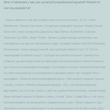
Яке ставлення у вас до сучасної української музики? Можете
когось виділити?
– Якщо говорити про зріз української музики в цілому, то тут і Ніна
Матвієнко, і Роман Гриньків, і то раніше цікавився групою “Океан Ельзи”.
Крім того, мені імпонують Джамала, Іван Леньо, Бубмбокс, Сестри
Тельнюк, ILLARIA, Тарас Чубай. Також є цікаві молоді колективи, які
знаходяться на досить непоганому рівні. Цікавий проект ONUKA (Наталка
Жижченко), менш розкручений, але набирає оберти гурт “О” (Ольга
Чернишова) та багато інших. Сьогодні так багато сильних і самобутніх
співаків, що вже пора скласти своєрідну Енциклопедію Співочої України.
Що стосується джазової складової, то в Україні сьогодні немало колективів,
які гідні конкуренції із музикантами світового рівня. Це і Андрій Чмут
(саксофон), і Олексій Боголюбов (фортепіано), і той самий Олексій Герман
(труба), з яким я багато років вже працюю. Ось, той самий відомий
фестиваль Jazz in Kiev, який у свій час робив Олексій Коган, презентував
зірок світового джазу в Україні, саме у Києві. Тому, Слава Богу, є на чому і
кого виховувати на шикарному професійному рівні. Якщо говорити про
світовий сучасний мейнстрім, то він дуже розмаїтний та об’ємний. Для