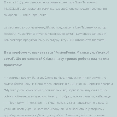
В нас з 2017 року відносно нова назва колективу “Ivan Taranenko
MUSCLUB”. Це маркетинговий хід, що зроблено саме для просування
закордон”, — каже Тараненко.
24 серпня о 17:00 музичне дійство представить Іван Тараненко, автор
проекту “FusionFonia_Музика української землі”. LeMonade запитав у
композитора про українську культуру, штучний інтелект та творчість.
Ваш перфоменс називається “FusionFonia_Музика української
землі”. Що це означає? Скільки часу триває робота над таким
проектом?
– Частина проекту була зроблена раніше, якщо ж починати з нуля, то
займе багато часу. В мене запланований цілий цикл концертних програм
“Музика української землі”, починаючи від Різдва й закінчуючи літньо-
осіннім обжинковим циклом. Але тут я зібрав, можна сказати, найкраще
— “Пори року — пори життя”. Українська музика надзвичайно цікава. З
усієї кількості українського фольклору якщо використано у творчому
доробку композиторів 5%, то дуже добре. В мене вдома є шість томів