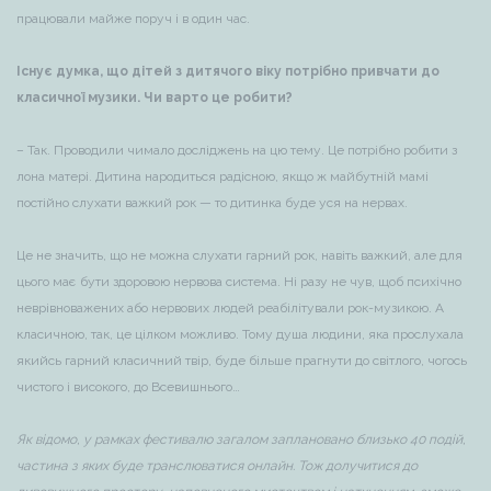
працювали майже поруч і в один час.
Існує думка, що дітей з дитячого віку потрібно привчати до
класичної музики. Чи варто це робити?
– Так. Проводили чимало досліджень на цю тему. Це потрібно робити з
лона матері. Дитина народиться радісною, якщо ж майбутній мамі
постійно слухати важкий рок — то дитинка буде уся на нервах.
Це не значить, що не можна слухати гарний рок, навіть важкий, але для
цього має бути здоровою нервова система. Ні разу не чув, щоб психічно
неврівноважених або нервових людей реабілітували рок-музикою. А
класичною, так, це цілком можливо. Тому душа людини, яка прослухала
якийсь гарний класичний твір, буде більше прагнути до світлого, чогось
чистого і високого, до Всевишнього…
Як відомо, у рамках фестивалю загалом заплановано близько 40 подій,
частина з яких буде транслюватися онлайн. Тож долучитися до