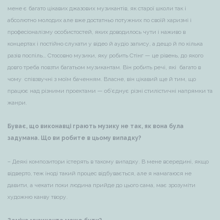
мене є багато цікавих джазових музикантів, як старої школи так і
абсолютно молодих але вже достатньо потужних по своїй харизмі і
професіоналізму особистостей, яких доводилось чути і наживо в
концертах і постійно слухати у відео й аудіо запису, а дещо й по кілька
разів поспіль… Стосовно музики, яку робить Стінг — це рівень, до якого
довго треба повзти багатьом музикантам. Він робить речі, які багато в
чому співзвучні з моїм баченням. Власне, він цікавий ще й тим, що
працює над різними проектами — об’єднує різні стилістичні напрямки та
жанри.
Буває, що виконавці грають музику не так, як вона була
задумана. Що ви робите в цьому випадку?
– Деякі композитори істерять в такому випадку. В мене всередині, якщо
відверто, теж іноді такий процес відбувається, але я намагаюся не
давити, а чекати поки людина прийде до цього сама, має зрозуміти
художню канву твору.