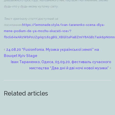
дивовижного простору, наповненого мистецтвом і натхненням, зможе
будь-хто у будь-якому куточку світу.
Текст оригіналу статті доступний за
посиланням:
https://lemonade.style/ivan-taranenko-scena-dlya-
mene-podium-de-ya-mozhu-skazati-vse/?
fbclid=IwAR2WbPsUZ9riqz161gBQ_XBQltuPiaBZmIY8AGB1Task6pN0m
24.08.20 “Fusionfonia. Музика української землі” на
Bouqet Kyiv Stage
Іван Тараненко, Одеса, 05.09.20, фестиваль сучасного
мистецтва “Два дні й дві ночі нової музики”
Related articles