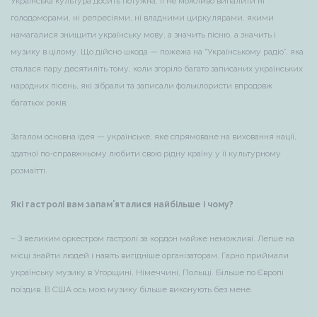
Українська культура досить потужна, її не можливо випалити ні
голодоморами, ні репресіями, ні владними циркулярами, якими
намагалися знищити українську мову, а значить пісню, а значить і
музику в цілому. Що дійсно шкода — пожежа на “Українському радіо”, яка
сталася пару десятиліть тому, коли згоріло багато записаних українських
народних пісень, які зібрали та записали фольклористи впродовж
багатьох років.
Загалом основна ідея — українське, яке спрямоване на виховання нації,
здатної по-справжньому любити свою рідну країну у її культурному
розмаїтті.
Які гастролі вам запам’яталися найбільше і чому?
– З великим оркестром гастролі за кордон майже неможливі. Легше на
місці знайти людей і навіть вигідніше організаторам. Гарно приймали
українську музику в Угорщині, Німеччині, Польщі. Більше по Європі
поїздив. В США ось мою музику більше виконують без мене.