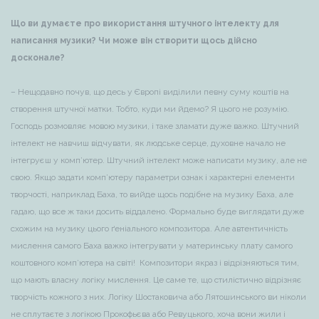
Що ви думаєте про використання штучного інтелекту для
написання музики? Чи може він створити щось дійсно
досконале?
– Нещодавно почув, що десь у Європі виділили певну суму коштів на
створення штучної матки. Тобто, куди ми йдемо? Я цього не розумію.
Господь розмовляє мовою музики, і таке зламати дуже важко. Штучний
інтелект не навчиш відчувати, як людське серце, духовне начало не
інтегруєш у комп’ютер. Штучний інтелект може написати музику, але не
свою. Якщо задати комп’ютеру параметри ознак і характерні елементи
творчості, наприклад Баха, то вийде щось подібне на музику Баха, але
гадаю, що все ж таки досить віддалено. Формально буде виглядати дуже
схожим на музику цього ґеніального композитора. Але автентичність
мислення самого Баха важко інтегрувати у материнську плату самого
коштовного комп’ютера на світі! Композитори якраз і відрізняються тим,
що мають власну логіку мислення. Це саме те, що стилістично відрізняє
творчість кожного з них. Логіку Шостаковича або Лятошинського ви ніколи
не сплутаєте з логікою Прокофьєва або Ревуцького, хоча вони жили і