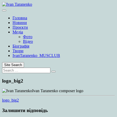
Skip
to
content
Головна
Новини
Проєкти
Медіа
Фото
Відео
Біографія
Твори
IvanTaranenko_MUSCLUB
Site Search
Search
Search
for:
logo_big2
Ivan Taranenko composer logo
logo_big2
Залишити відповідь