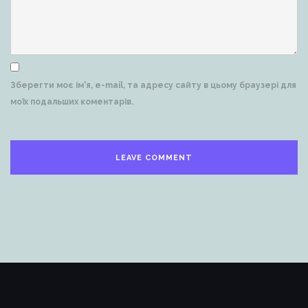
Зберегти моє ім'я, e-mail, та адресу сайту в цьому браузері для
моїх подальших коментарів.