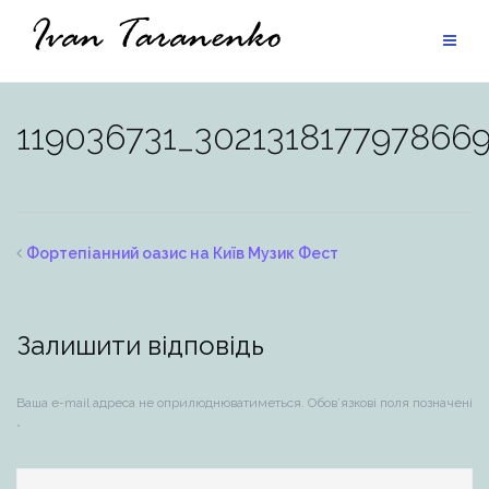
Skip
to
content
119036731_302131817797866
Фортепіанний оазис на Київ Музик Фест
Залишити відповідь
Ваша e-mail адреса не оприлюднюватиметься.
Обов’язкові поля позначені
*