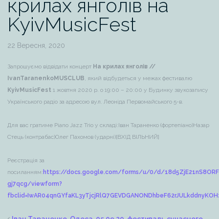
крилах янголів на
KyivMusicFest
22 Вересня, 2020
Запрошуємо відвідати концерт
На крилах янголів //
IvanTaranenkoMUSCLUB
, який відбудеться у межах фестивалю
KyivMusicFest
1 жовтня 2020 р. о 19:00 – 20:00 у Будинку звукозапису
Українського радіо за адресою вул. Леоніда Первомайського 5-в.
Для вас гратиме Piano Jazz Trio у складі:
Іван Тараненко (фортепіано)
Назар
Стець (контрабас)
Олег Пахомов (ударні)
[ВХІД ВІЛЬНИЙ]
Реєстрація за
посиланням:
https://docs.google.com/forms/u/0/d/18d5ZjE21nS8OR
gj7qcg/viewform?
fbclid=IwAR04qnGYfaKL3yTjcjRlQ7GEVDGANONDhbeF62rJULkddnyKOHz