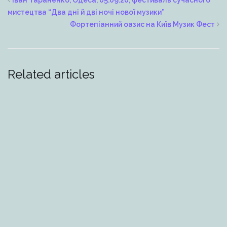
Іван Тараненко, Одеса, 05.09.20, фестиваль сучасного
мистецтва “Два дні й дві ночі нової музики”
Фортепіанний оазис на Київ Музик Фест
Related articles