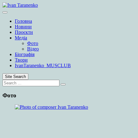
Skip
to
content
Головна
Новини
Проєкти
Медіа
Фото
Відео
Біографія
Твори
IvanTaranenko_MUSCLUB
Site Search
Search
Search
for:
Фото