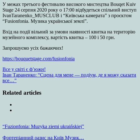
У межах третього фестивалю високого мистецтва Bouqet Kuiv
Stage 24 серпня 2020 року о 17:00 відбудеться спільний виступ
IvanTaranenko_MUSCLUB і “Київська камерата” з проєктом
“Fusionfonia. Музика української землі”.
Вхід на події вільний за умови наявності квитка на територію
музейного комплексу, вартість квитка – 100 і 50 грн.
Запрошуємо усіх бажаючих!
https://bouquetstage.com/fusionfonia
Все у світі є ф’южн!
Іван Тараненко: “Сцена для мене — подіум, де я можу сказати
все…”
Related articles
Previous
Next
“Fuzionfonia: Muzyka ziemi ukraińskiej”
Фортепіанний оазис на Київ Музик…