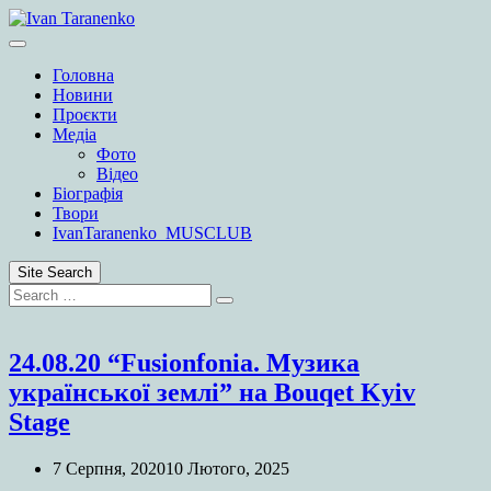
Skip
to
content
Головна
Новини
Проєкти
Медіа
Фото
Відео
Біографія
Твори
IvanTaranenko_MUSCLUB
Site Search
Search
Search
for:
24.08.20 “Fusionfonia. Музика
української землі” на Bouqet Kyiv
Stage
7 Серпня, 2020
10 Лютого, 2025